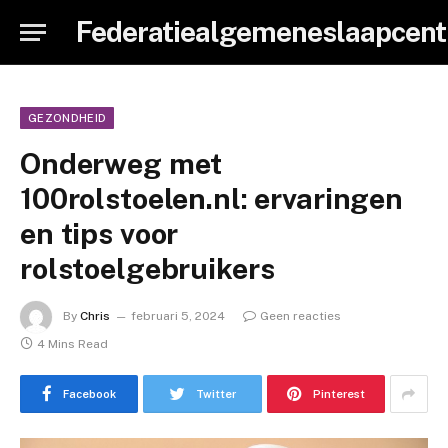
Federatiealgemeneslaapcent
GEZONDHEID
Onderweg met
100rolstoelen.nl: ervaringen
en tips voor
rolstoelgebruikers
By
Chris
februari 5, 2024
Geen reacties
4 Mins Read
Facebook
Twitter
Pinterest