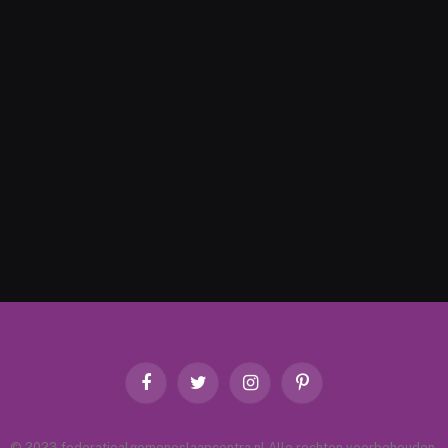
Facebook
Twitter
Instagram
Pinterest
© 2023 federatiealgemeneslaapcentra.nl Alle rechten voorbehouden.