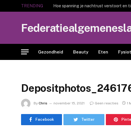
TRENDING
Hoe spanning je nachtrust verstoort en t
Federatiealgemenesl
Gezondheid
Beauty
Eten
Fysio
Depositphotos_24617
By
Chris
november 15, 2021
Geen reacties
1 
Facebook
Twitter
Pint