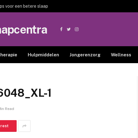
ips voor een betere slaap
aapcentra
Facebook
Twitter
Instagram
therapie
Hulpmiddelen
Jongerenzorg
Wellness
6048_XL-1
Min Read
erest