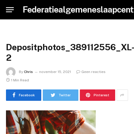
Federatiealgemeneslaapcent
Depositphotos_389112556_XL
2
By
Chris
november 15, 2021
Geen reacties
1 Min Read
Facebook
Twitter
Pinterest