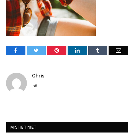
Facebook
Twitter
Pinterest
LinkedIn
Tumblr
Email
Chris
Website
MIS HET NIET