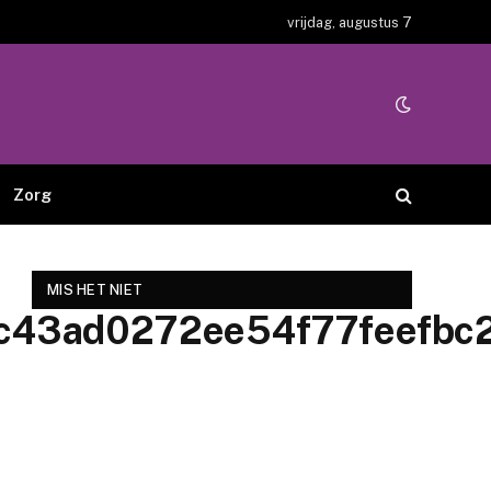
vrijdag, augustus 7
Zorg
MIS HET NIET
c43ad0272ee54f77feefb