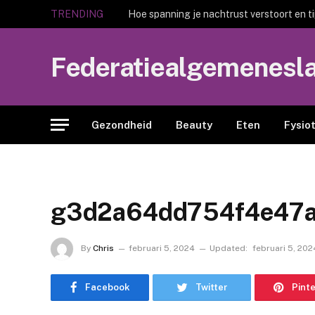
TRENDING
Hoe spanning je nachtrust verstoort en t
Federatiealgemenesl
Gezondheid
Beauty
Eten
Fysio
g3d2a64dd754f4e47
By
Chris
februari 5, 2024
Updated:
februari 5, 202
Facebook
Twitter
Pint