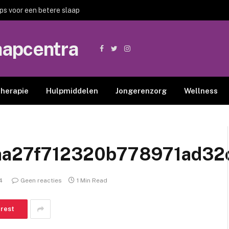
ips voor een betere slaap
aapcentra
Facebook
Twitter
Instagram
therapie
Hulpmiddelen
Jongerenzorg
Wellness
aa27f712320b778971ad32
4
Geen reacties
1 Min Read
erest