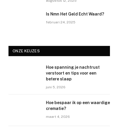
augustus 12, 2025
Is Nmn Het Geld Echt Waard?
februari 24, 2025
ONZE KEUZES
Hoe spanning je nachtrust
verstoort en tips voor een
betere slaap
juni 5, 2026
Hoe bespaar ik op een waardige
crematie?
maart 4, 2026