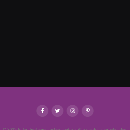
Facebook
Twitter
Instagram
Pinterest
© 2023 federatiealgemeneslaapcentra.nl Alle rechten voorbehouden.